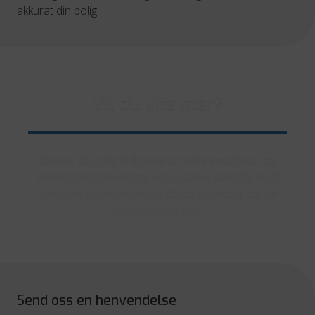
akkurat din bolig.
Vil du vite mer?
Ønsker du hjelp til å finne ut hvilke smarthus- og
strømstyringsløsninger som passer best for deg?
Send inn skjemaet under, så tar vi kontakt for en
uforpliktende prat.
Send oss en henvendelse