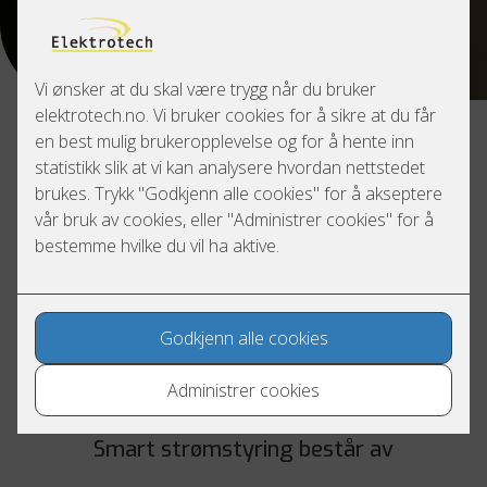
Smarthus – smart strømstyring
Smart strømstyring handler om automatisk og intelligent
styring av strømforbruket i boligen. Med riktige løsninger
kan du redusere strømregningen, unngå høye
effekttopper og samtidig beholde komforten i
hverdagen.
Ved hjelp av smarte systemer styres de største
strømlastene i boligen til tider på døgnet hvor strømmen
er billigere – helt automatisk.
Smart strømstyring består av