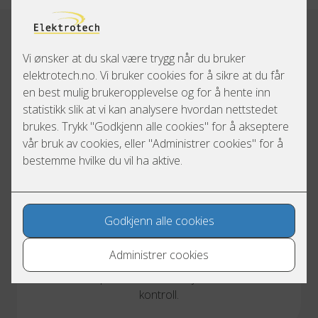
Sikre bolig med el-kontroll
Har du pusset opp, skal selge, eller er det bare
lenge siden du har evaluert el-anlegget? Da kan
det være på tide å ta en el-sjekk eller en el-
kontroll.