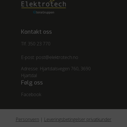
Kontakt oss
Tlf.
350 23 770
E-post:
post@elektrotech.no
Adresse:
Hjartdalsvegen 760,
3690
Hjartdal
Følg oss
Facebook
Personvern
|
Leveringsbetingelser privatkunder